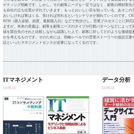
ケティング戦略です。しかし、その顧客ニーズも一定ではなく、顧客の嗜好変化
も自社の立ち位置がずれていきます。もっとおいしい店を知っている、あそこの
おいしければ客はくる、安ければ売れるというシナリオが崩れていくのです。CR
RFM（購入金額、頻度、最新購入日）などで色分けし、営業プロセスごとに対応
ますが、本来の意義は、顧客を顧客ニーズのタイプや行動パターンなどによって
値を競合先のそれと比較しながら認識した上で、顧客に対してどのような価値提
かを考えるものです。そのためには、戦略レベルでの営業ストーリーの仮説立案
証といったマネジメントセンスが必要になってくるのです。
ITマネジメント
データ分析
13.06.12
13.06.12