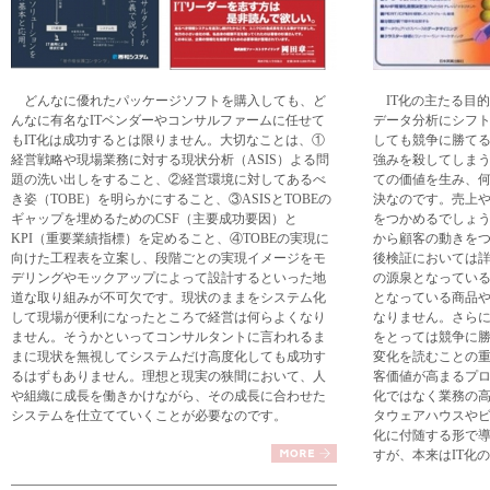
どんなに優れたパッケージソフトを購入しても、ど
IT化の主たる目
んなに有名なITベンダーやコンサルファームに任せて
データ分析にシフ
もIT化は成功するとは限りません。大切なことは、①
しても競争に勝てる
経営戦略や現場業務に対する現状分析（ASIS）よる問
強みを殺してしま
題の洗い出しをすること、②経営環境に対してあるべ
ての価値を生み、
き姿（TOBE）を明らかにすること、③ASISとTOBEの
決なのです。売上
ギャップを埋めるためのCSF（主要成功要因）と
をつかめるでしょ
KPI（重要業績指標）を定めること、④TOBEの実現に
から顧客の動きを
向けた工程表を立案し、段階ごとの実現イメージをモ
後検証においては
デリングやモックアップによって設計するといった地
の源泉となってい
道な取り組みが不可欠です。現状のままをシステム化
となっている商品
して現場が便利になったところで経営は何らよくなり
なりません。さら
ません。そうかといってコンサルタントに言われるま
をとっては競争に
まに現状を無視してシステムだけ高度化しても成功す
変化を読むことの
るはずもありません。理想と現実の狭間において、人
客価値が高まるプ
や組織に成長を働きかけながら、その成長に合わせた
化ではなく業務の
システムを仕立てていくことが必要なのです。
タウェアハウスやビ
化に付随する形で
すが、本来はIT化