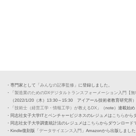
・専門家として「
みんなの記事監修
」に登録しました。
・「
製造業のためのDXデジタルトランスフォーメーション入門【無
（2022/1/20（木）13:30～15:30 アイアール技術者教育研究所
・「
技術士（経営工学・情報工学）が教えるDX
」（note）連載始
・同志社女子大学ITとベンチャービジネスのレジュメは
こちら
から
・同志社女子大学調査統計法のレジュメは
こちら
からダウンロード
・Kindle復刻版「
データサイエンス入門
」Amazonから出版しまし